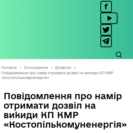
Головна
—
Оголошення
—
Дозволи
—
Повідомлення про намір отримати дозвіл на викиди КП КМР
«Костопількомуненергія»
Повідомлення про намір
отримати дозвіл на
викиди КП КМР
«Костопількомуненергія»