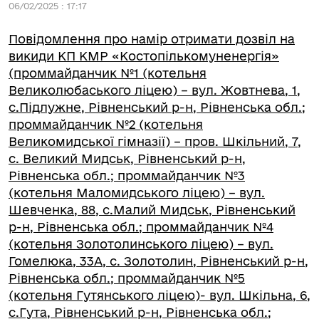
06/02/2025 : 17:17
Повідомлення про намір отримати дозвіл на
викиди КП КМР «Костопількомуненергія»
(проммайданчик №1 (котельня
Великолюбаського ліцею) – вул. Жовтнева, 1,
с.Підлужне, Рівненський р-н, Рівненська обл.;
проммайданчик №2 (котельня
Великомидської гімназії) – пров. Шкільний, 7,
с. Великий Мидськ, Рівненський р-н,
Рівненська обл.; проммайданчик №3
(котельня Маломидського ліцею) – вул.
Шевченка, 88, с.Малий Мидськ, Рівненський
р-н, Рівненська обл.; проммайданчик №4
(котельня Золотолинського ліцею) – вул.
Гомелюка, 33А, с. Золотолин, Рівненський р-н,
Рівненська обл.; проммайданчик №5
(котельня Гутянського ліцею)- вул. Шкільна, 6,
с.Гута, Рівненський р-н, Рівненська обл.;