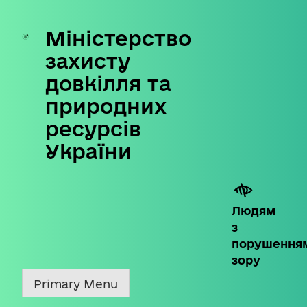
Міністерство
Skip
to
захисту
content
довкілля та
природних
ресурсів
України
Людям
з
порушення
зору
Primary Menu