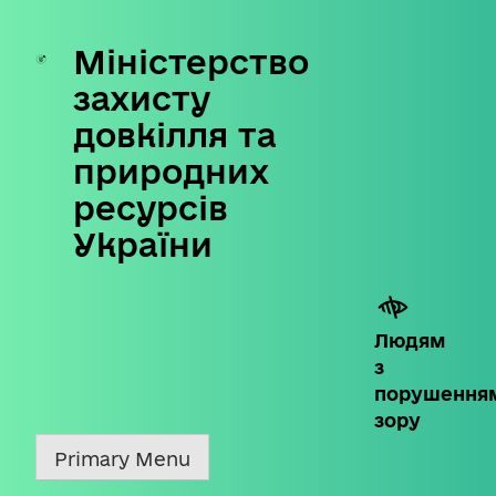
Міністерство
Skip
to
захисту
content
довкілля та
природних
ресурсів
України
Людям
з
порушення
зору
Primary Menu