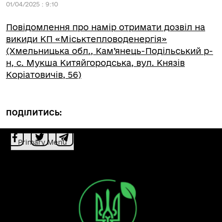
01/04/2025 : 9:10
Повідомлення про намір отримати дозвіл на
викиди КП «Міськтепловоденергія»
(Хмельницька обл., Кам’янець-Подільський р-
н, с. Мукша Китяйгородська, вул. Князів
Коріатовичів, 56)
ПОДІЛИТИСЬ:
Primary Menu