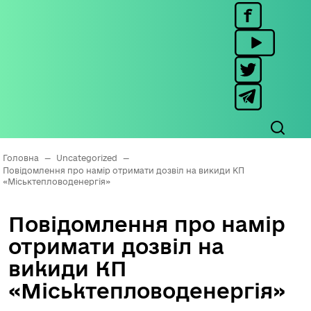
Головна
—
Uncategorized
—
Повідомлення про намір отримати дозвіл на викиди КП
«Міськтепловоденергія»
Повідомлення про намір
отримати дозвіл на
викиди КП
«Міськтепловоденергія»