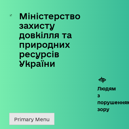
Міністерство
Skip
to
захисту
content
довкілля та
природних
ресурсів
України
Людям
з
порушення
зору
Primary Menu