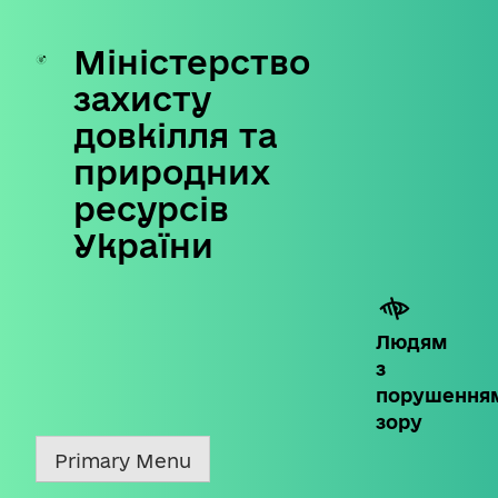
Міністерство
Skip
to
захисту
content
довкілля та
природних
ресурсів
України
Людям
з
порушення
зору
Primary Menu