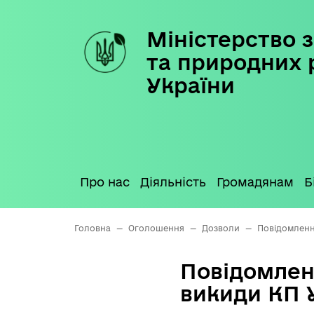
Міністерство з
Skip
to
та природних 
content
України
Про нас
Діяльність
Громадянам
Б
Головна
—
Оголошення
—
Дозволи
—
Повідомленн
Повідомлен
викиди КП