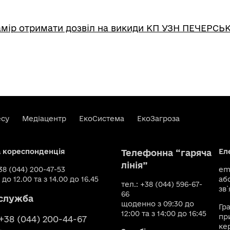
мір отримати дозвіл на викиди КП УЗН ПЕЧЕРСЬ
есу
Медіацентр
ЕкоСистема
ЕкоЗагроза
а кореспонденція
Ел
Телефонна “гаряча
лінія”
+38 (044) 200-47-53
ema
 до 12.00 та з 14.00 до 16.45
аб
тел.: +38 (044) 596-67-
зв`
66
служба
щоденно з 09:30 до
Гр
12:00 та з 14:00 до 16:45
пр
 +38 (044) 200-44-67
ке