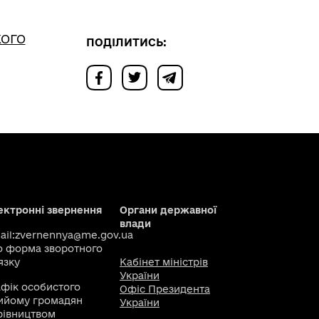
КОГО
ПОДІЛИТИСЬ:
ектронні звернення
Органи державної
влади
il:
zvernennya@me.gov.ua
о
форма зворотного
язку
Кабінет міністрів
України
афік особистого
Офіс Президента
ийому громадян
України
рівництвом