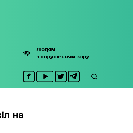
Людям
з порушенням зору
іл на