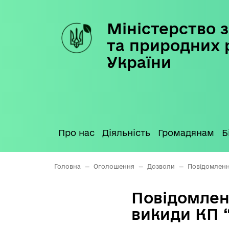
Міністерство з
Skip
to
та природних 
content
України
Про нас
Діяльність
Громадянам
Б
Головна
—
Оголошення
—
Дозволи
—
Повідомленн
Повідомлен
викиди КП 