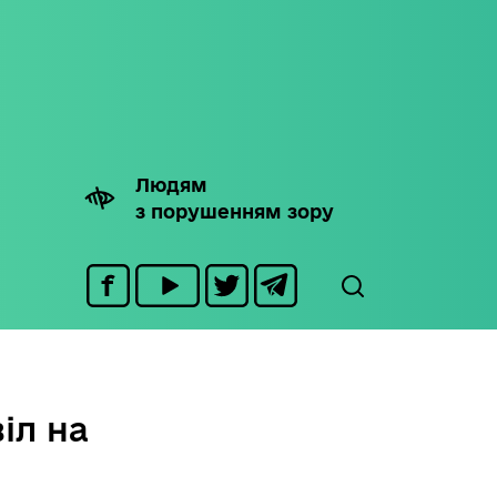
Людям
з порушенням зору
іл на