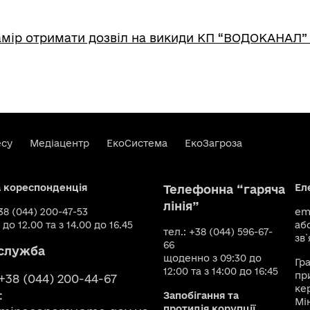
мір отримати дозвіл на викиди КП “ВОДОКАНАЛ” 
есу
Медіацентр
ЕкоСистема
ЕкоЗагроза
а кореспонденція
Ел
Телефонна “гаряча
лінія”
+38 (044) 200-47-53
ema
 до 12.00 та з 14.00 до 16.45
аб
тел.: +38 (044) 596-67-
зв`
66
служба
щоденно з 09:30 до
Гр
12:00 та з 14:00 до 16:45
пр
 +38 (044) 200-44-67
ке
:
Запобігання та
Мі
протидія корупції