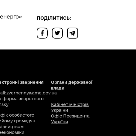
оенерго»
ПОДІЛИТИСЬ:
ектронні звернення
Органи державної
влади
il:
zvernennya@me.gov.ua
о
форма зворотного
язку
Кабінет міністрів
України
афік особистого
Офіс Президента
ийому громадян
України
рівництвом
некономіки