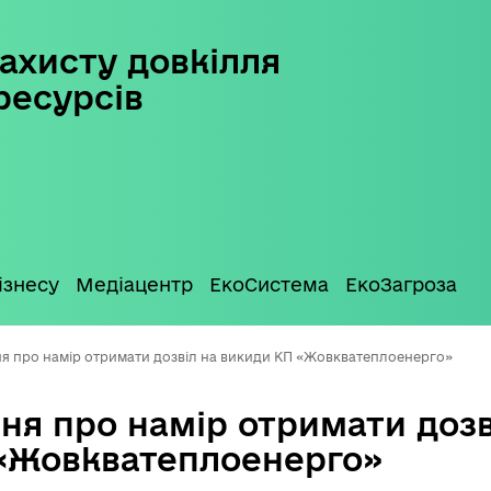
ахисту довкілля
ресурсів
ізнесу
Медіацентр
ЕкоСистема
ЕкоЗагроза
я про намір отримати дозвіл на викиди КП «Жовкватеплоенерго»
ня про намір отримати дозв
«Жовкватеплоенерго»