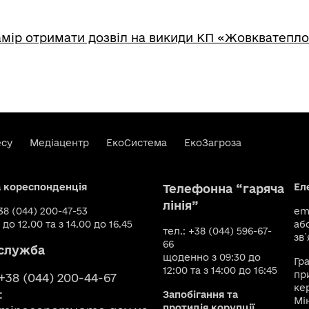
мір отримати дозвіл на викиди КП «Жовкватепл
есу
Медіацентр
ЕкоСистема
ЕкоЗагроза
а кореспонденція
Ел
Телефонна “гаряча
лінія”
+38 (044) 200-47-53
ema
 до 12.00 та з 14.00 до 16.45
аб
тел.: +38 (044) 596-67-
зв`
66
служба
щоденно з 09:30 до
Гр
12:00 та з 14:00 до 16:45
пр
 +38 (044) 200-44-67
ке
:
Запобігання та
Мі
протидія корупції