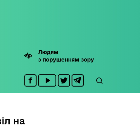
Людям
з порушенням зору
іл на