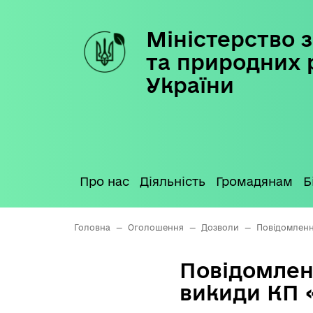
Міністерство з
Skip
to
та природних 
content
України
Про нас
Діяльність
Громадянам
Б
Головна
—
Оголошення
—
Дозволи
—
Повідомленн
Повідомлен
викиди КП 