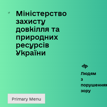
Міністерство
Skip
to
захисту
content
довкілля та
природних
ресурсів
України
Людям
з
порушення
зору
Primary Menu