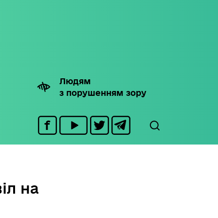
Людям
з порушенням зору
іл на