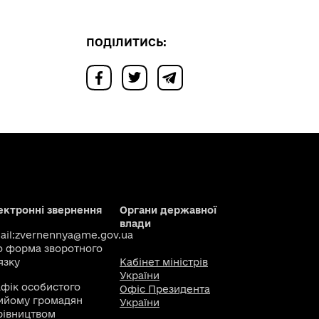
ПОДІЛИТИСЬ:
ектронні звернення
Органи державної
влади
il:
zvernennya@me.gov.ua
о
форма зворотного
язку
Кабінет міністрів
України
афік особистого
Офіс Президента
ийому громадян
України
рівництвом