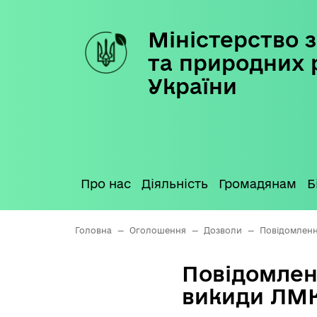
Міністерство з
Skip
to
та природних 
content
України
Про нас
Діяльність
Громадянам
Б
Головна
—
Оголошення
—
Дозволи
—
Повідомленн
Повідомлен
викиди ЛМ