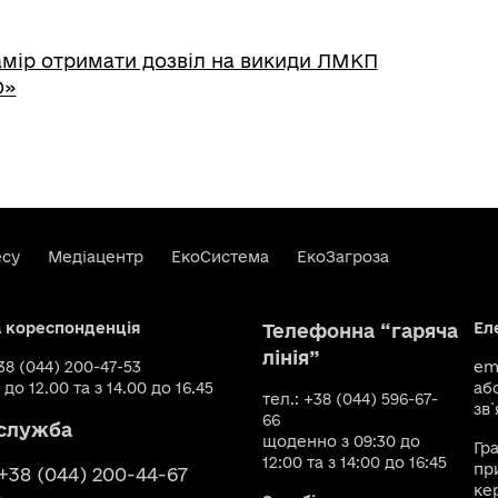
мір отримати дозвіл на викиди ЛМКП
О»
есу
Медіацентр
ЕкоСистема
ЕкоЗагроза
а кореспонденція
Ел
Телефонна “гаряча
лінія”
+38 (044) 200-47-53
ema
 до 12.00 та з 14.00 до 16.45
аб
тел.: +38 (044) 596-67-
зв`
66
служба
щоденно з 09:30 до
Гр
12:00 та з 14:00 до 16:45
пр
 +38 (044) 200-44-67
ке