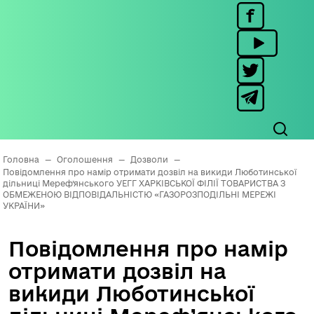
Головна
—
Оголошення
—
Дозволи
—
Повідомлення про намір отримати дозвіл на викиди Люботинської
дільниці Мереф’янського УЕГГ ХАРКІВСЬКОЇ ФІЛІЇ ТОВАРИСТВА З
ОБМЕЖЕНОЮ ВІДПОВІДАЛЬНІСТЮ «ГАЗОРОЗПОДІЛЬНІ МЕРЕЖІ
УКРАЇНИ»
Повідомлення про намір
отримати дозвіл на
викиди Люботинської