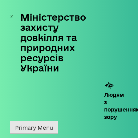
Міністерство
Skip
to
захисту
content
довкілля та
природних
ресурсів
України
Людям
з
порушення
зору
Primary Menu