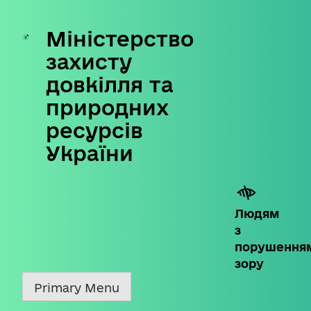
Міністерство
Skip
to
захисту
content
довкілля та
природних
ресурсів
України
Людям
з
порушення
зору
Primary Menu