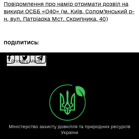
Повідомлення про намір отримати дозвіл на
викиди ОСББ «О40» (м. Київ, Солом’янський р-
н, вул. Патріарха Мст. Скрипника, 40)
ПОДІЛИТИСЬ:
Primary Menu
Міністерство захисту довкілля та природних ресурсів
України