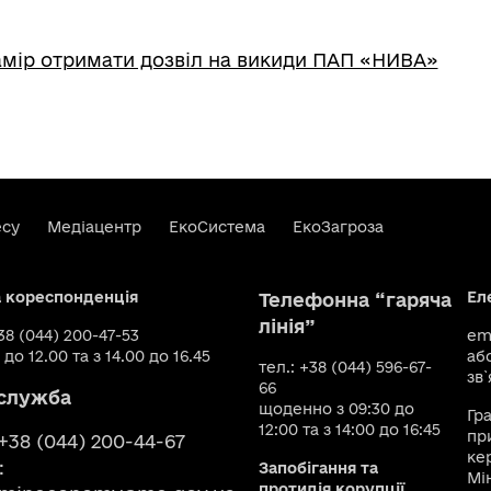
мір отримати дозвіл на викиди ПАП «НИВА»
есу
Медіацентр
ЕкоСистема
ЕкоЗагроза
а кореспонденція
Ел
Телефонна “гаряча
лінія”
+38 (044) 200-47-53
ema
 до 12.00 та з 14.00 до 16.45
аб
тел.: +38 (044) 596-67-
зв`
66
служба
щоденно з 09:30 до
Гр
12:00 та з 14:00 до 16:45
пр
 +38 (044) 200-44-67
ке
:
Запобігання та
Мі
протидія корупції