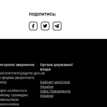
ПОДІЛИТИСЬ:
ектронні звернення
Органи державної
влади
il:
zvernennya@me.gov.ua
о
форма зворотного
язку
Кабінет міністрів
України
афік особистого
Офіс Президента
ийому громадян
України
рівництвом
некономіки