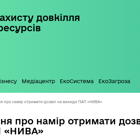
ахисту довкілля
ресурсів
ізнесу
Медіацентр
ЕкоСистема
ЕкоЗагроза
я про намір отримати дозвіл на викиди ПАП «НИВА»
ня про намір отримати дозв
П «НИВА»