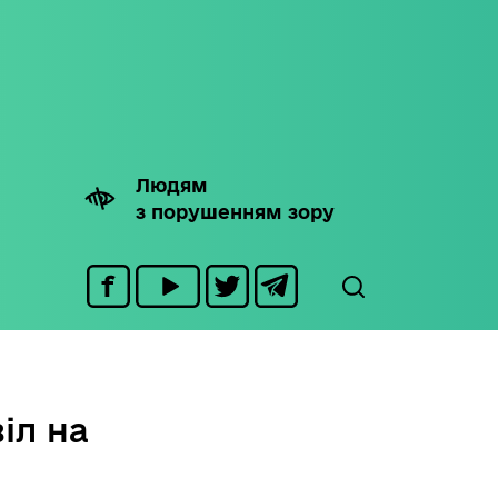
Людям
з порушенням зору
іл на