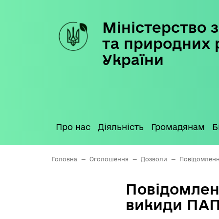
Міністерство з
Skip
to
та природних 
content
України
Про нас
Діяльність
Громадянам
Б
Головна
—
Оголошення
—
Дозволи
—
Повідомленн
Повідомлен
викиди ПА