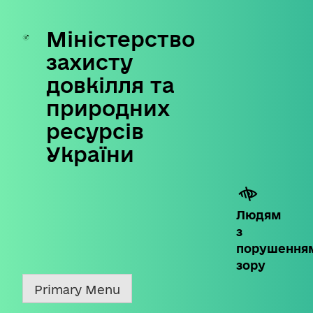
Міністерство
Skip
to
захисту
content
довкілля та
природних
ресурсів
України
Людям
з
порушення
зору
Primary Menu