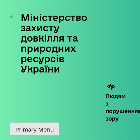
Міністерство
Skip
to
захисту
content
довкілля та
природних
ресурсів
України
Людям
з
порушення
зору
Primary Menu