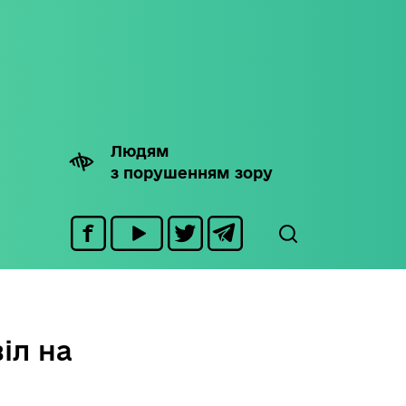
Людям
з порушенням зору
іл на