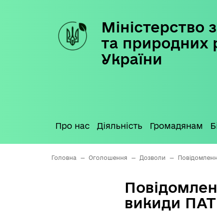
Міністерство з
Skip
to
та природних 
content
України
Про нас
Діяльність
Громадянам
Б
Головна
—
Оголошення
—
Дозволи
—
Повідомленн
Повідомлен
викиди ПАТ