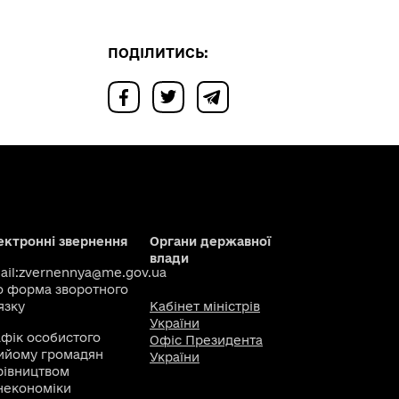
ПОДІЛИТИСЬ:
ектронні звернення
Органи державної
влади
il:
zvernennya@me.gov.ua
о
форма зворотного
язку
Кабінет міністрів
України
афік особистого
Офіс Президента
ийому громадян
України
рівництвом
некономіки