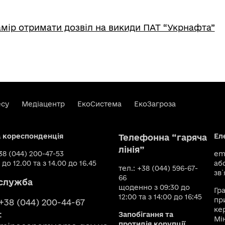
мір отримати дозвіл на викиди ПАТ “Укрнафта”
есу
Медіацентр
ЕкоСистема
ЕкоЗагроза
а кореспонденція
Ел
Телефонна “гаряча
лінія”
+38 (044) 200-47-53
ema
 до 12.00 та з 14.00 до 16.45
аб
тел.: +38 (044) 596-67-
зв`
66
служба
щоденно з 09:30 до
Гр
12:00 та з 14:00 до 16:45
пр
 +38 (044) 200-44-67
ке
:
Запобігання та
Мі
протидія корупції