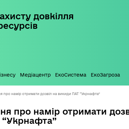
ахисту довкілля
ресурсів
ізнесу
Медіацентр
ЕкоСистема
ЕкоЗагроза
я про намір отримати дозвіл на викиди ПАТ “Укрнафта”
ня про намір отримати дозв
 “Укрнафта”