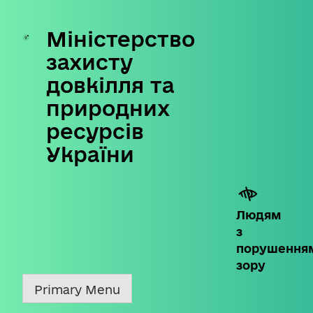
Міністерство
Skip
to
захисту
content
довкілля та
природних
ресурсів
України
Людям
з
порушення
зору
Primary Menu