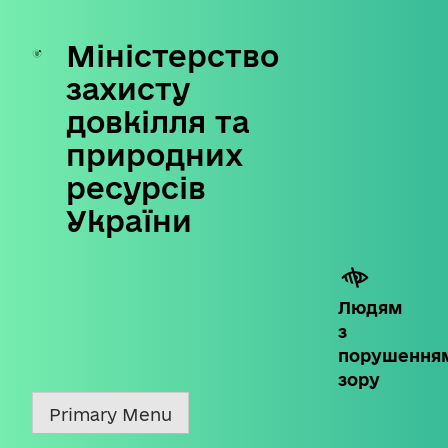
Міністерство
Skip
to
захисту
content
довкілля та
природних
ресурсів
України
Людям
з
порушення
зору
Primary Menu