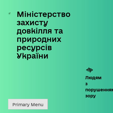
Міністерство
Skip
to
захисту
content
довкілля та
природних
ресурсів
України
Людям
з
порушення
зору
Primary Menu