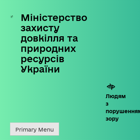
Міністерство
Skip
to
захисту
content
довкілля та
природних
ресурсів
України
Людям
з
порушення
зору
Primary Menu