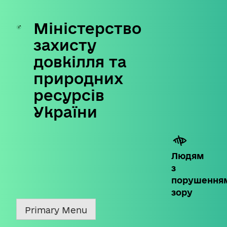
Міністерство
Skip
to
захисту
content
довкілля та
природних
ресурсів
України
Людям
з
порушення
зору
Primary Menu