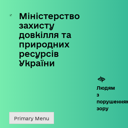
Міністерство
Skip
to
захисту
content
довкілля та
природних
ресурсів
України
Людям
з
порушення
зору
Primary Menu