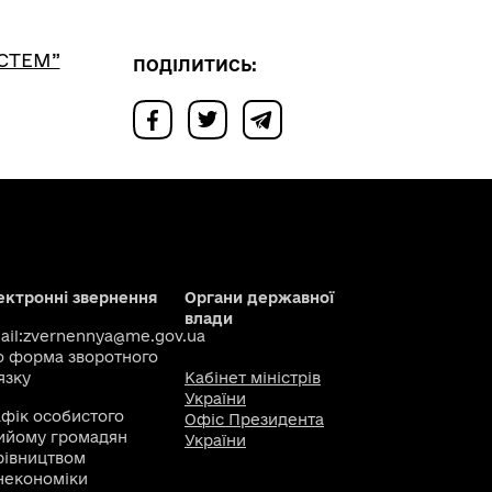
ИСТЕМ”
ПОДІЛИТИСЬ:
ектронні звернення
Органи державної
влади
il:
zvernennya@me.gov.ua
о
форма зворотного
язку
Кабінет міністрів
України
афік особистого
Офіс Президента
ийому громадян
України
рівництвом
некономіки