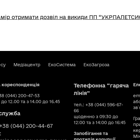
амір отримати дозвіл на викиди ПП “УКРПАЛЕТС
есу
Медіацентр
ЕкоСистема
ЕкоЗагроза
а кореспонденція
Ел
Телефонна “гаряча
лінія”
+38 (044) 200-47-53
ema
 до 12.00 та з 14.00 до 16.45
аб
тел.: +38 (044) 596-67-
зв`
66
служба
щоденно з 09:30 до
Гр
12:00 та з 14:00 до 16:45
пр
 +38 (044) 200-44-67
ке
:
Запобігання та
Мі
протидія корупції