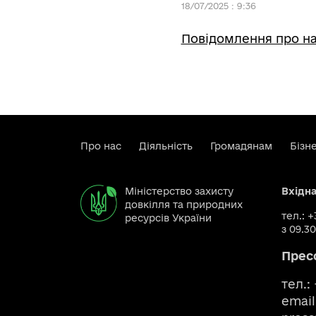
18/07/2025 : 9:36
Повідомлення про н
Про нас
Діяльність
Громадянам
Бізн
Міністерство захисту
Вхідн
довкілля та природних
тел.: 
ресурсів України
з 09.30
Прес
тел.:
email