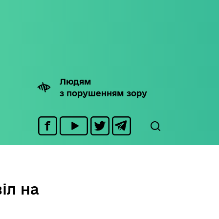
Людям
з порушенням зору
іл на