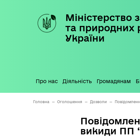
Міністерство з
Skip
to
та природних 
content
України
Про нас
Діяльність
Громадянам
Б
Головна
—
Оголошення
—
Дозволи
—
Повідомленн
Повідомлен
викиди ПП