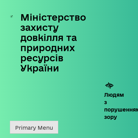
Міністерство
Skip
to
захисту
content
довкілля та
природних
ресурсів
України
Людям
з
порушення
зору
Primary Menu