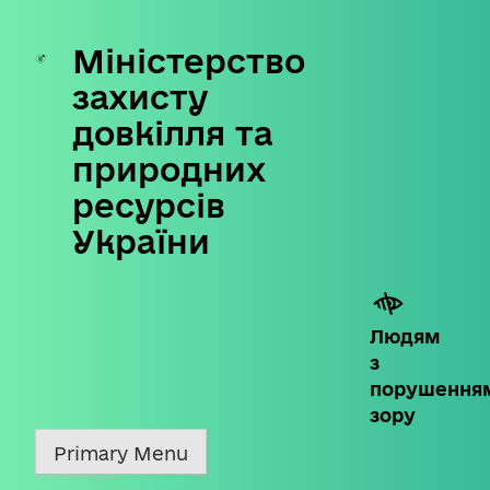
Міністерство
Skip
to
захисту
content
довкілля та
природних
ресурсів
України
Людям
з
порушення
зору
Primary Menu