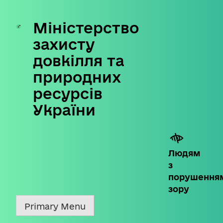
Міністерство
Skip
to
захисту
content
довкілля та
природних
ресурсів
України
Людям
з
порушення
зору
Primary Menu