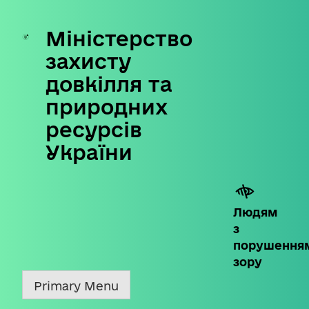
Міністерство
Skip
to
захисту
content
довкілля та
природних
ресурсів
України
Людям
з
порушення
зору
Primary Menu