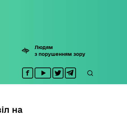
Людям
з порушенням зору
іл на