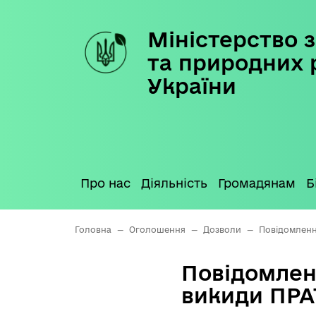
Міністерство з
Skip
to
та природних 
content
України
Про нас
Діяльність
Громадянам
Б
Головна
—
Оголошення
—
Дозволи
—
Повідомленн
Повідомлен
викиди ПР