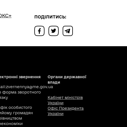
ОКС»
ПОДІЛИТИСЬ:
ектронні звернення
Органи державної
влади
il:
zvernennya@me.gov.ua
о
форма зворотного
язку
Кабінет міністрів
України
афік особистого
Офіс Президента
ийому громадян
України
рівництвом
некономіки