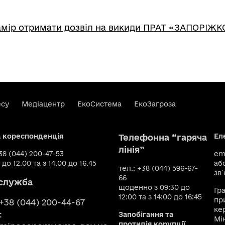
амір отримати дозвіл на викиди ПРАТ «ЗАПОРІЖК
есу
Медіацентр
ЕкоСистема
ЕкоЗагроза
а кореспонденція
Ел
Телефонна “гаряча
лінія”
+38 (044) 200-47-53
ema
 до 12.00 та з 14.00 до 16.45
аб
тел.: +38 (044) 596-67-
зв`
66
служба
щоденно з 09:30 до
Гр
12:00 та з 14:00 до 16:45
пр
 +38 (044) 200-44-67
ке
:
Запобігання та
Мі
протидія корупції