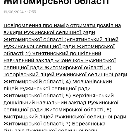
Житомирської області
19/08/2024 : 17:33
Повідомлення про намір отримати дозвіл на
викиди Ружинської селищної ради
Житомирської області (Ягнятинський ліцей
Ружинської селищної ради Житомирської
області; 2) Ягнятинський дошкільний
навчальний заклад «Сонечко» Ружинської
селищної ради Житомирської області; 3)
Топорівський ліцей Ружинської селищної ради
Житомирській області; 4) Мовчанівський
ліцей Ружинської селищної ради
Житомирської області; 5) Верхівнянський
дошкільний навчальний заклад Ружинської
селищної ради Житомирської області; 6)
Бистрицький ліцей Ружинської селищної ради
Житомирської області; 7) Березянська
гімназія Ружинської селищної ради