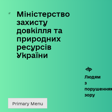
Міністерство
Skip
to
захисту
content
довкілля та
природних
ресурсів
України
Людям
з
порушення
зору
Primary Menu