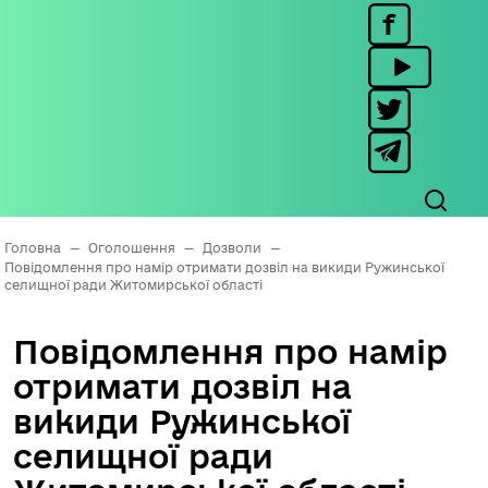
Головна
—
Оголошення
—
Дозволи
—
Повідомлення про намір отримати дозвіл на викиди Ружинської
селищної ради Житомирської області
Повідомлення про намір
отримати дозвіл на
викиди Ружинської
селищної ради