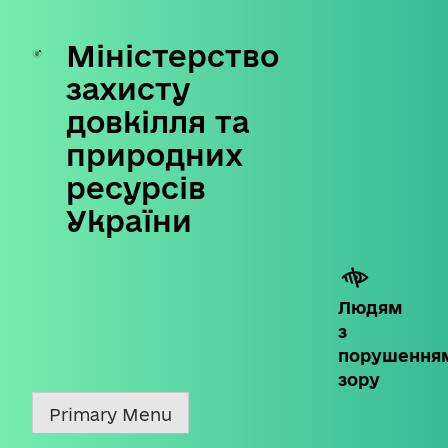
Міністерство
Skip
to
захисту
content
довкілля та
природних
ресурсів
України
Людям
з
порушення
зору
Primary Menu