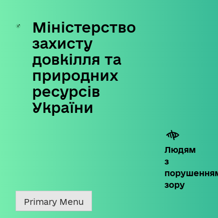
Міністерство
Skip
to
захисту
content
довкілля та
природних
ресурсів
України
Людям
з
порушення
зору
Primary Menu