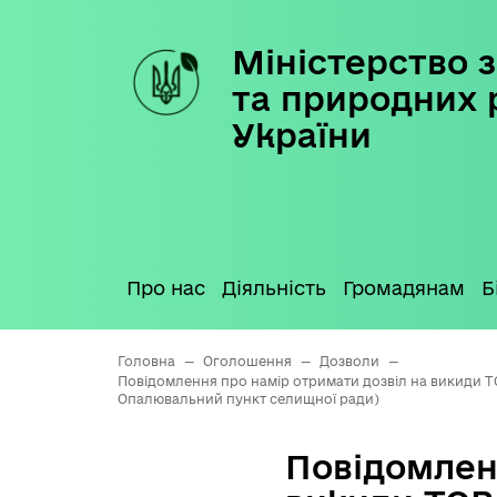
Міністерство з
Skip
to
та природних 
content
України
Про нас
Діяльність
Громадянам
Б
Головна
—
Оголошення
—
Дозволи
—
Повідомлення про намір отримати дозвіл на викиди Т
Опалювальний пункт селищної ради)
Повідомлен