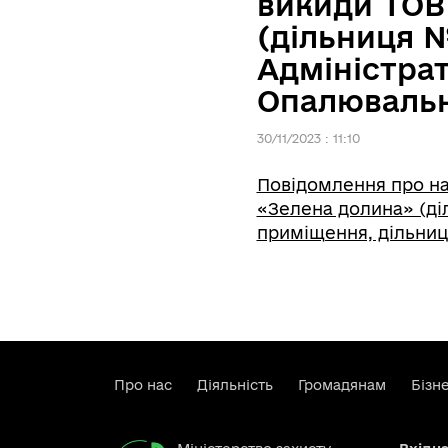
викиди ТОВ
(дільниця №
Адміністра
Опалювальн
30/11/2023 : 11:10
Повідомлення про на
«Зелена долина» (ді
приміщення, дільниц
Про нас
Діяльність
Громадянам
Бізн