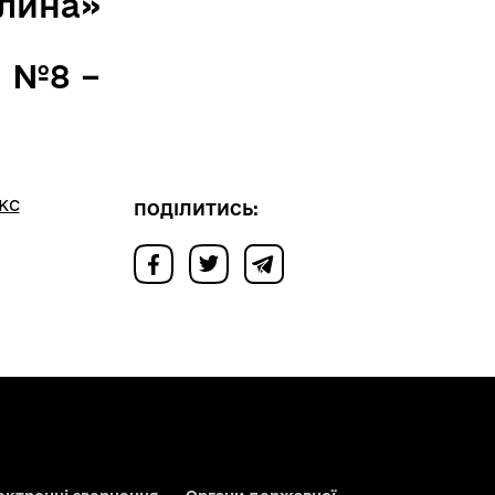
лина»
я №8 –
кс
ПОДІЛИТИСЬ: