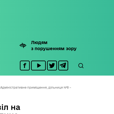
Людям
з порушенням зору
 Адміністративне приміщення, дільниця №8 –
іл на