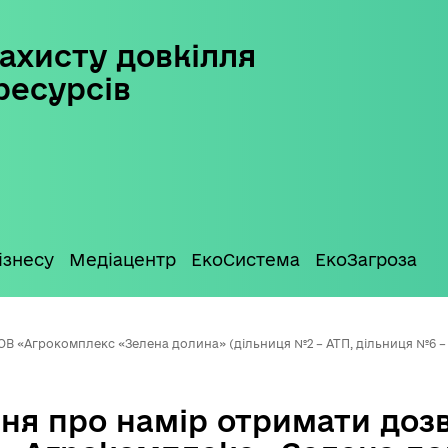
ахисту довкілля
ресурсів
ізнесу
Медіацентр
ЕкоСистема
ЕкоЗагроза
ОВ «Агрокомплекс «Зелена долина» (дільниця №2 – АТП, дільниця №6 –
ня про намір отримати дозв