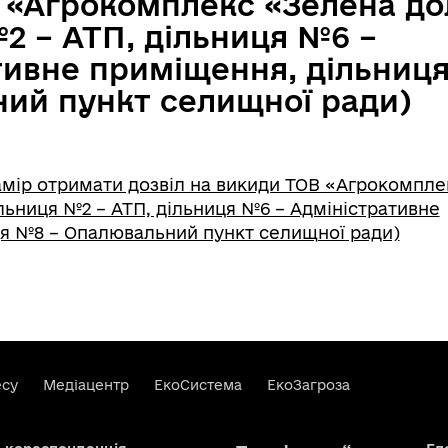
 «Агрокомплекс «Зелена до
2 – АТП, дільниця №6 –
тивне приміщення, дільниц
ий пункт селищної ради)
мір отримати дозвіл на викиди ТОВ «Агрокомпле
льниця №2 – АТП, дільниця №6 – Адміністративне
я №8 – Опалювальний пункт селищної ради)
есу
Медіацентр
ЕкоСистема
ЕкоЗагроза