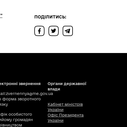
”
ПОДІЛИТИСЬ:
ектронні звернення
Органи державної
влади
il:
zvernennya@me.gov.ua
о
форма зворотного
язку
Кабінет міністрів
України
афік особистого
Офіс Президента
ийому громадян
України
рівництвом