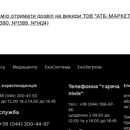
мір отримати дозвіл на викиди ТОВ “АТБ-МАРКЕТ
380, №1389, №1424)
есу
Медіацентр
ЕкоСистема
ЕкоЗагроза
а кореспонденція
Ел
Телефонна “гаряча
лінія”
+38 (044) 200-47-53
ema
 до 12.00 та з 14.00 до 16.45
аб
тел.: +38 (044) 596-67-
зв`
66
служба
щоденно з 09:30 до
Гр
12:00 та з 14:00 до 16:45
пр
 +38 (044) 200-44-67
ке