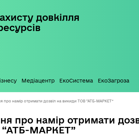
ахисту довкілля
ресурсів
ізнесу
Медіацентр
ЕкоСистема
ЕкоЗагроза
я про намір отримати дозвіл на викиди ТОВ “АТБ-МАРКЕТ”
ня про намір отримати дозв
 “АТБ-МАРКЕТ”