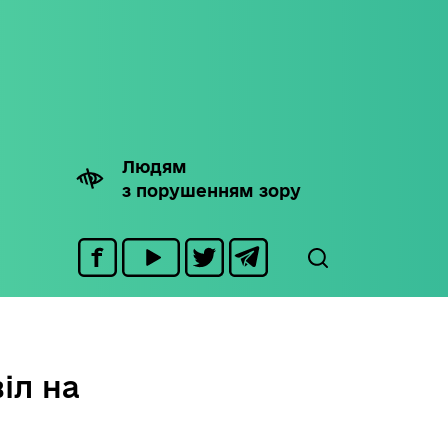
Людям
з порушенням зору
іл на