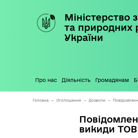
Міністерство з
Skip
to
та природних 
content
України
Про нас
Діяльність
Громадянам
Б
Головна
—
Оголошення
—
Дозволи
—
Повідомленн
Повідомлен
викиди ТОВ