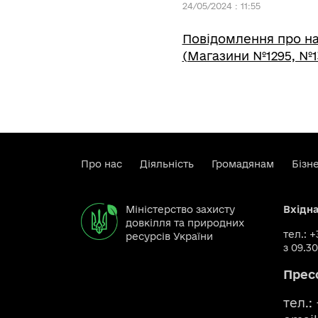
24/05/2024 : 11:55
Повідомлення про на
(Магазини №1295, №1
Про нас
Діяльність
Громадянам
Бізн
Міністерство захисту
Вхідн
довкілля та природних
тел.: 
ресурсів України
з 09.30
Прес
тел.: