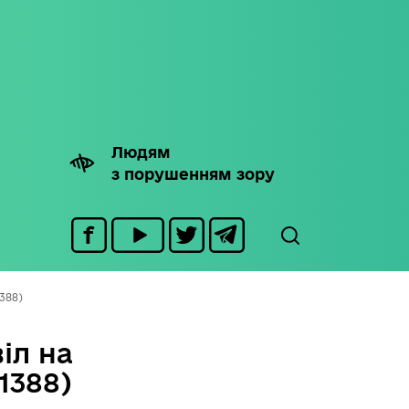
Людям
з порушенням зору
388)
іл на
1388)