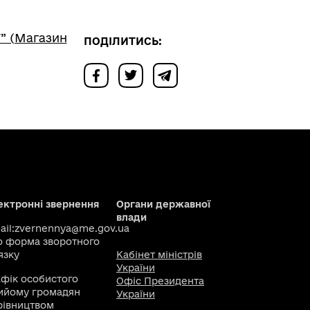
” (Магазин
ПОДІЛИТИСЬ:
ектронні звернення
Органи державної
влади
il:
zvernennya@me.gov.ua
о
форма зворотного
язку
Кабінет міністрів
України
афік особистого
Офіс Президента
ийому громадян
України
рівництвом