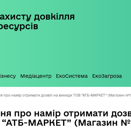
ахисту довкілля
ресурсів
ізнесу
Медіацентр
ЕкоСистема
ЕкоЗагроза
я про намір отримати дозвіл на викиди ТОВ “АТБ-МАРКЕТ” (Магазин №1
ня про намір отримати дозв
 “АТБ-МАРКЕТ” (Магазин №