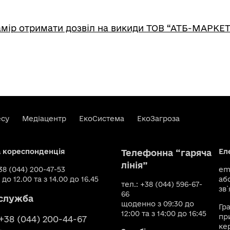
мір отримати дозвіл на викиди ТОВ “АТБ-МАРКЕТ
есу
Медіацентр
ЕкоСистема
ЕкоЗагроза
а кореспонденція
Ел
Телефонна “гаряча
лінія”
+38 (044) 200-47-53
ema
 до 12.00 та з 14.00 до 16.45
аб
тел.: +38 (044) 596-67-
зв`
66
служба
щоденно з 09:30 до
Гр
12:00 та з 14:00 до 16:45
пр
 +38 (044) 200-44-67
ке