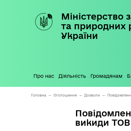
Міністерство з
Skip
to
та природних 
content
України
Про нас
Діяльність
Громадянам
Б
Головна
—
Оголошення
—
Дозволи
—
Повідомленн
Повідомлен
викиди ТОВ