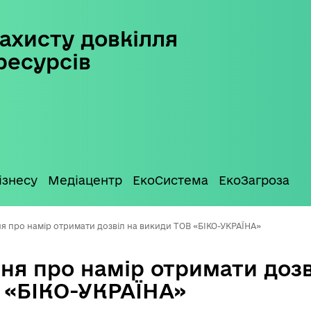
ахисту довкілля
ресурсів
ізнесу
Медіацентр
ЕкоСистема
ЕкоЗагроза
я про намір отримати дозвіл на викиди ТОВ «БІКО-УКРАЇНА»
ня про намір отримати дозв
 «БІКО-УКРАЇНА»