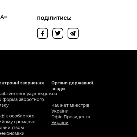
НА»
ПОДІЛИТИСЬ:
ектронні звернення
Органи державної
влади
il:
zvernennya@me.gov.ua
о
форма зворотного
язку
Кабінет міністрів
України
афік особистого
Офіс Президента
ийому громадян
України
рівництвом
некономіки