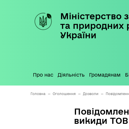
Міністерство з
Skip
to
та природних 
content
України
Про нас
Діяльність
Громадянам
Б
Головна
—
Оголошення
—
Дозволи
—
Повідомленн
Повідомлен
викиди ТОВ