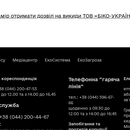
мір отримати дозвіл на викиди ТОВ «БІКО-УКРАЇ
есу
Медіацентр
ЕкоСистема
ЕкоЗагроза
а кореспонденція
Ел
Телефонна “гаряча
лінія”
+38 (044) 200-47-53
ema
 до 12.00 та з 14.00 до 16.45
аб
тел.: +38 (044) 596-67-
зв`
66
служба
щоденно з 09:30 до
Гр
12:00 та з 14:00 до 16:45
пр
 +38 (044) 200-44-67
ке
:
Запобігання та
Мі
протидія корупції