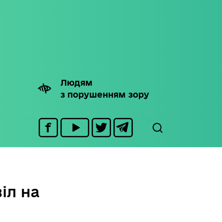
Людям
з порушенням зору
іл на