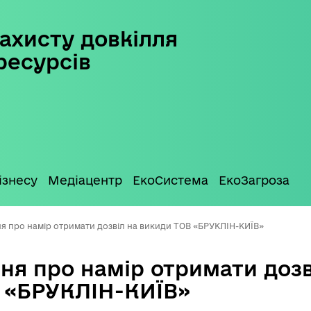
ахисту довкілля
ресурсів
ізнесу
Медіацентр
ЕкоСистема
ЕкоЗагроза
я про намір отримати дозвіл на викиди ТОВ «БРУКЛІН-КИЇВ»
ня про намір отримати дозв
 «БРУКЛІН-КИЇВ»