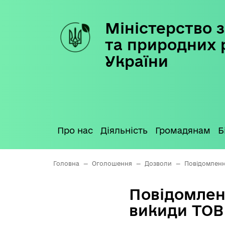
Міністерство з
Skip
to
та природних 
content
України
Про нас
Діяльність
Громадянам
Б
Головна
—
Оголошення
—
Дозволи
—
Повідомленн
Повідомлен
викиди ТОВ