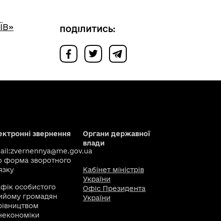
ЇВ»
ПОДІЛИТИСЬ:
ектронні звернення
Органи державної
влади
il:
zvernennya@me.gov.ua
о
форма зворотного
язку
Кабінет міністрів
України
афік особистого
Офіс Президента
ийому громадян
України
рівництвом
некономіки