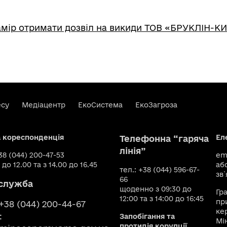
мір отримати дозвіл на викиди ТОВ «БРУКЛІН-КИ
есу
Медіацентр
ЕкоСистема
ЕкоЗагроза
а кореспонденція
Ел
Телефонна “гаряча
лінія”
+38 (044) 200-47-53
ema
 до 12.00 та з 14.00 до 16.45
аб
тел.: +38 (044) 596-67-
зв`
66
служба
щоденно з 09:30 до
Гр
12:00 та з 14:00 до 16:45
пр
 +38 (044) 200-44-67
ке
:
Запобігання та
Мі
протидія корупції