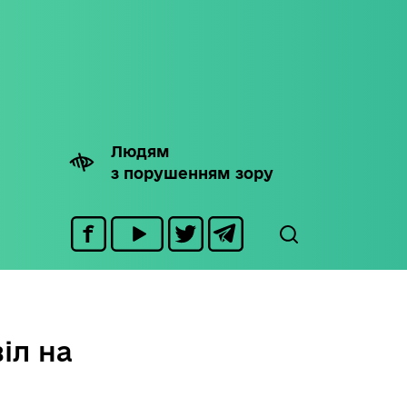
Людям
з порушенням зору
іл на