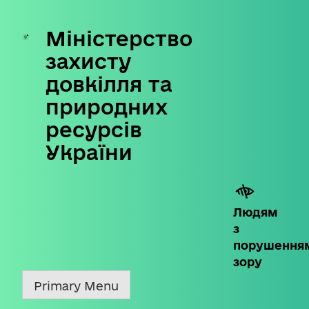
Міністерство
Skip
to
захисту
content
довкілля та
природних
ресурсів
України
Людям
з
порушення
зору
Primary Menu