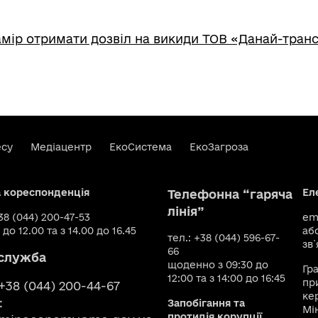
мір отримати дозвіл на викиди ТОВ «Данай-транс
есу
Медіацентр
ЕкоСистема
ЕкоЗагроза
а кореспонденція
Ел
Телефонна “гаряча
лінія”
+38 (044) 200-47-53
ema
 до 12.00 та з 14.00 до 16.45
аб
тел.: +38 (044) 596-67-
зв`
66
служба
щоденно з 09:30 до
Гр
12:00 та з 14:00 до 16:45
пр
 +38 (044) 200-44-67
ке
:
Запобігання та
Мі
протидія корупції