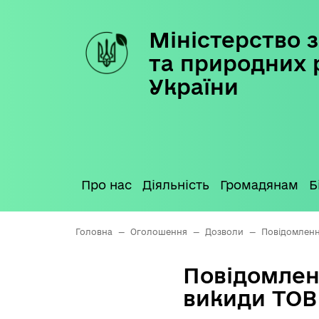
Міністерство з
Skip
to
та природних 
content
України
Про нас
Діяльність
Громадянам
Б
Головна
—
Оголошення
—
Дозволи
—
Повідомленн
Повідомлен
викиди ТОВ