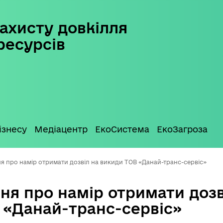
ахисту довкілля
ресурсів
ізнесу
Медіацентр
ЕкоСистема
ЕкоЗагроза
я про намір отримати дозвіл на викиди ТОВ «Данай-транс-сервіс»
ня про намір отримати дозв
 «Данай-транс-сервіс»