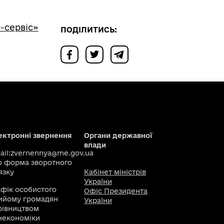
-сервіс»
ПОДІЛИТИСЬ:
ектронні звернення
Органи державної
влади
il:
zvernennya@me.gov.ua
о
форма зворотного
язку
Кабінет міністрів
України
афік особистого
Офіс Президента
ийому громадян
України
рівництвом
некономіки