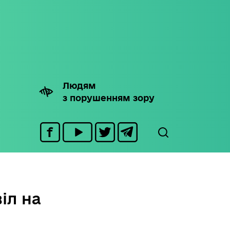
Людям
з порушенням зору
іл на