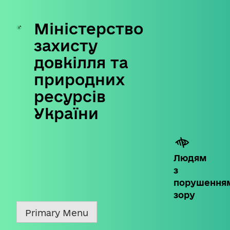
Міністерство
Skip
to
захисту
content
довкілля та
природних
ресурсів
України
Людям
з
порушення
зору
Primary Menu