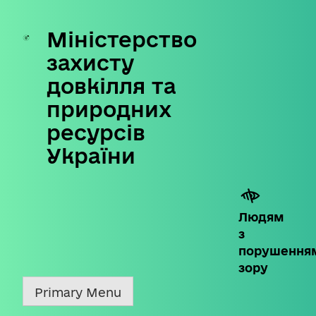
Міністерство
Skip
to
захисту
content
довкілля та
природних
ресурсів
України
Людям
з
порушення
зору
Primary Menu