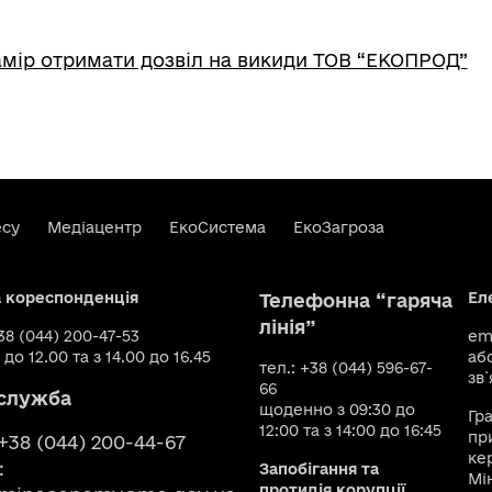
мір отримати дозвіл на викиди ТОВ “ЕКОПРОД”
есу
Медіацентр
ЕкоСистема
ЕкоЗагроза
а кореспонденція
Ел
Телефонна “гаряча
лінія”
+38 (044) 200-47-53
ema
 до 12.00 та з 14.00 до 16.45
аб
тел.: +38 (044) 596-67-
зв`
66
служба
щоденно з 09:30 до
Гр
12:00 та з 14:00 до 16:45
пр
 +38 (044) 200-44-67
ке
:
Запобігання та
Мі
протидія корупції