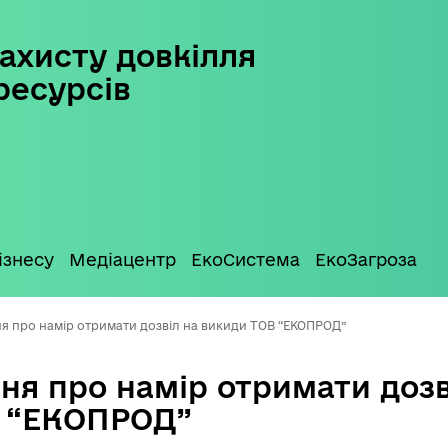
ахисту довкілля
ресурсів
ізнесу
Медіацентр
ЕкоСистема
ЕкоЗагроза
я про намір отримати дозвіл на викиди ТОВ “ЕКОПРОД”
ня про намір отримати дозв
 “ЕКОПРОД”