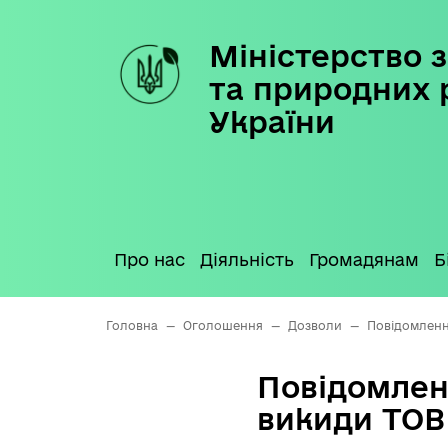
Міністерство з
Skip
to
та природних 
content
України
Про нас
Діяльність
Громадянам
Б
Головна
—
Оголошення
—
Дозволи
—
Повідомленн
Повідомлен
викиди ТОВ