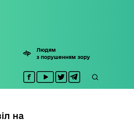
Людям
з порушенням зору
іл на