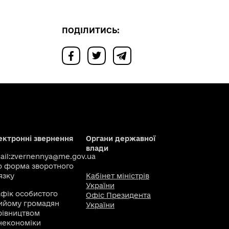
ПОДІЛИТИСЬ:
ектронні звернення
Органи державної
влади
il:
zvernennya@me.gov.ua
о
форма зворотного
язку
Кабінет міністрів
України
афік особистого
Офіс Президента
ийому громадян
України
рівництвом
некономіки