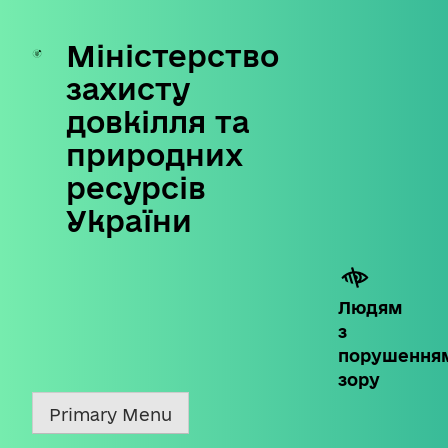
Міністерство
Skip
to
захисту
content
довкілля та
природних
ресурсів
України
Людям
з
порушення
зору
Primary Menu