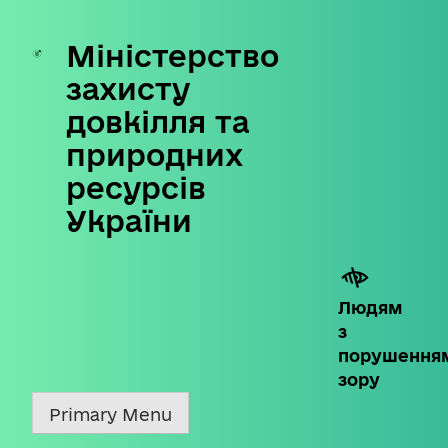
Міністерство
Skip
to
захисту
content
довкілля та
природних
ресурсів
України
Людям
з
порушення
зору
Primary Menu