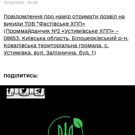
13/06/2025 : 10:09
Повідомлення про намір отримати дозвіл на
викиди ТОВ “Фастівське ХПП»
(Проммайданчик №2 «Устимівське ХПП» –
08653, Київська область, Білоцерківський р-н,
Ковалівська територіальна громада, с.
Устимівка, вул. Залізнична, буд. 1)
ПОДІЛИТИСЬ:
Primary Menu