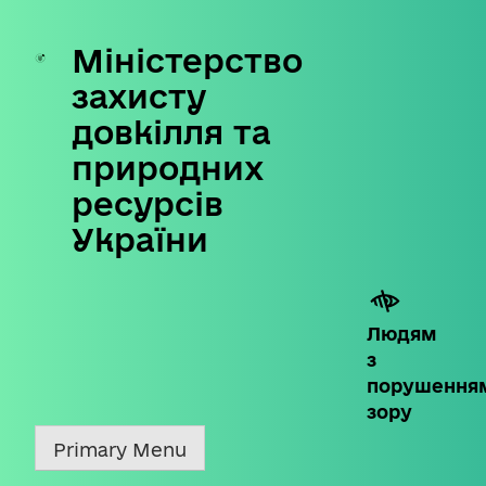
Міністерство
Skip
to
захисту
content
довкілля та
природних
ресурсів
України
Людям
з
порушення
зору
Primary Menu