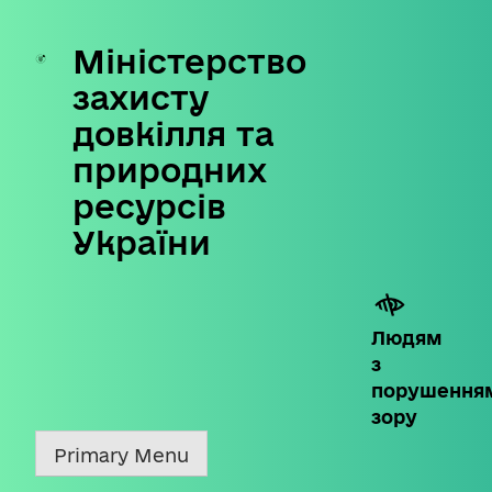
Міністерство
Skip
to
захисту
content
довкілля та
природних
ресурсів
України
Людям
з
порушення
зору
Primary Menu