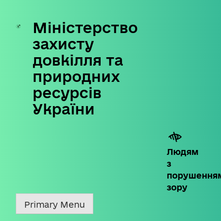
Міністерство
Skip
to
захисту
content
довкілля та
природних
ресурсів
України
Людям
з
порушення
зору
Primary Menu