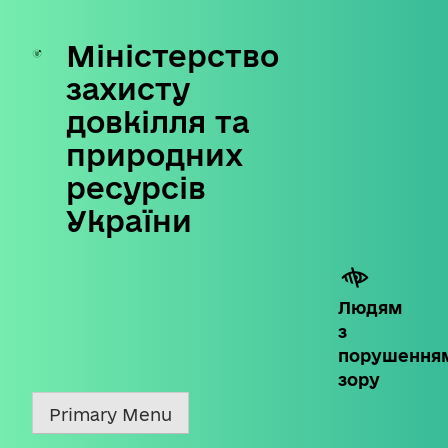
Міністерство
Skip
to
захисту
content
довкілля та
природних
ресурсів
України
Людям
з
порушення
зору
Primary Menu