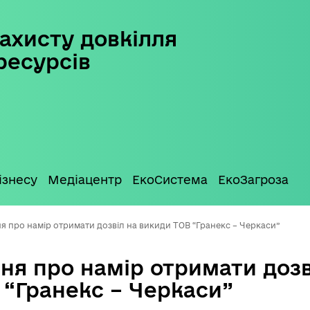
ахисту довкілля
ресурсів
ізнесу
Медіацентр
ЕкоСистема
ЕкоЗагроза
 про намір отримати дозвіл на викиди ТОВ “Гранекс – Черкаси”
ня про намір отримати дозв
 “Гранекс – Черкаси”