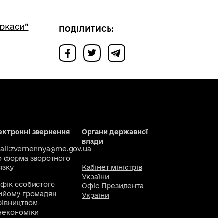
еркаси”
ПОДІЛИТИСЬ:
ектронні звернення
Органи державної
влади
il:
zvernennya@me.gov.ua
о
форма зворотного
язку
Кабінет міністрів
України
афік особистого
Офіс Президента
ийому громадян
України
рівництвом
некономіки