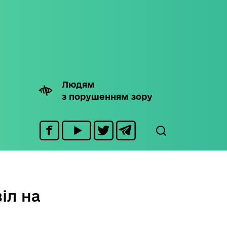
Людям
з порушенням зору
іл на