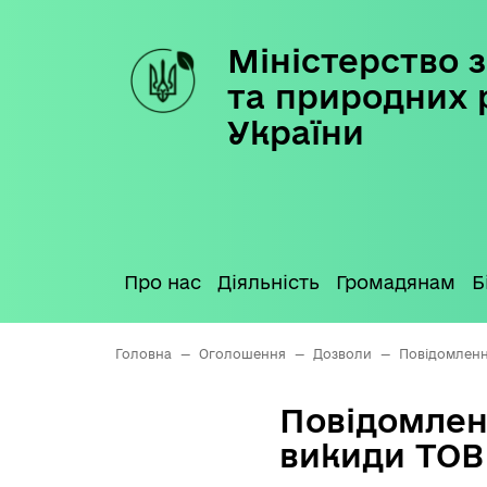
Міністерство з
Skip
to
та природних 
content
України
Про нас
Діяльність
Громадянам
Б
Головна
—
Оголошення
—
Дозволи
—
Повідомлення
Повідомлен
викиди ТОВ