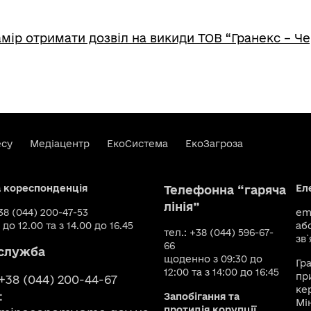
мір отримати дозвіл на викиди ТОВ “Гранекс – Ч
есу
Медіацентр
ЕкоСистема
ЕкоЗагроза
а кореспонденція
Ел
Телефонна “гаряча
лінія”
+38 (044) 200-47-53
ema
 до 12.00 та з 14.00 до 16.45
аб
тел.: +38 (044) 596-67-
зв`
66
служба
щоденно з 09:30 до
Гр
12:00 та з 14:00 до 16:45
пр
 +38 (044) 200-44-67
ке
:
Запобігання та
Мі
протидія корупції