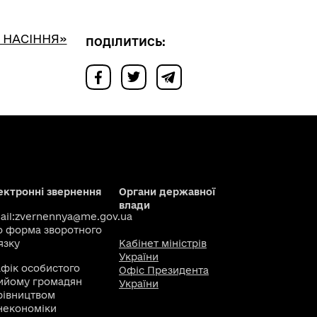
Е НАСІННЯ»
ПОДІЛИТИСЬ:
ектронні звернення
Органи державної
влади
il:
zvernennya@me.gov.ua
о
форма зворотного
язку
Кабінет міністрів
України
афік особистого
Офіс Президента
ийому громадян
України
рівництвом
некономіки