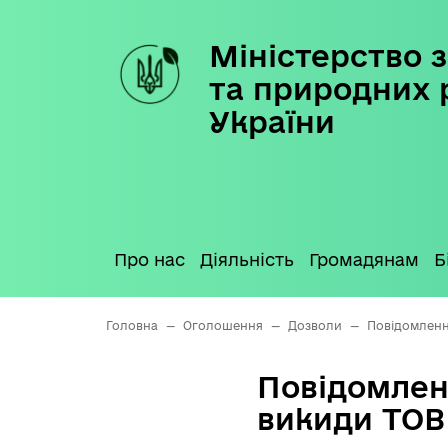
Міністерство з
Skip
to
та природних 
content
України
Про нас
Діяльність
Громадянам
Б
Головна
—
Оголошення
—
Дозволи
—
Повідомленн
Повідомлен
викиди ТОВ