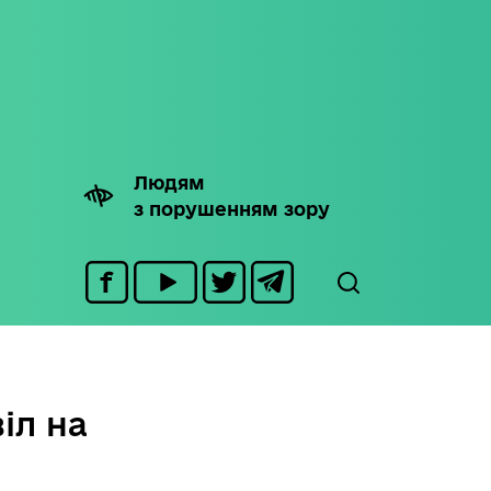
Людям
з порушенням зору
іл на