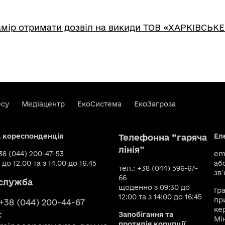
мір отримати дозвіл на викиди ТОВ «ХАРКІВСЬК
есу
Медіацентр
ЕкоСистема
ЕкоЗагроза
а кореспонденція
Ел
Телефонна “гаряча
лінія”
+38 (044) 200-47-53
ema
 до 12.00 та з 14.00 до 16.45
аб
тел.: +38 (044) 596-67-
зв`
66
служба
щоденно з 09:30 до
Гр
12:00 та з 14:00 до 16:45
пр
 +38 (044) 200-44-67
ке
:
Запобігання та
Мі
протидія корупції