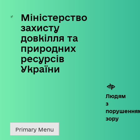
Міністерство
Skip
to
захисту
content
довкілля та
природних
ресурсів
України
Людям
з
порушення
зору
Primary Menu