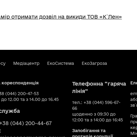
мір отримати дозвіл на викиди ТОВ «К`Лен»
есу
Медіацентр
ЕкоСистема
ЕкоЗагроза
а кореспонденція
Ел
Телефонна “гаряча
лінія”
+38 (044) 200-47-53
ema
 до 12.00 та з 14.00 до 16.45
аб
тел.: +38 (044) 596-67-
зв`
66
служба
щоденно з 09:30 до
Гр
12:00 та з 14:00 до 16:45
пр
 +38 (044) 200-44-67
ке
:
Запобігання та
Мі
протидія корупції