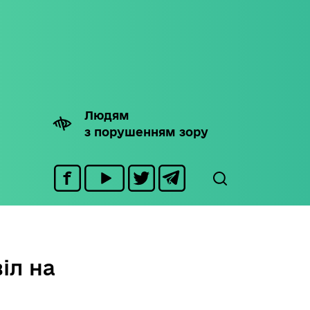
Людям
з порушенням зору
іл на