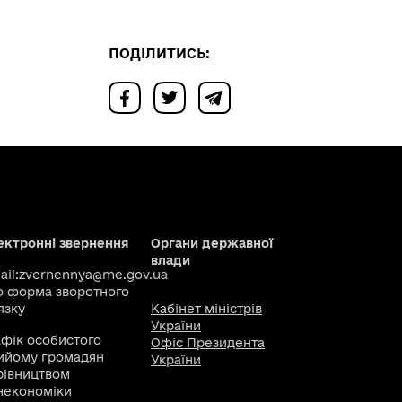
ПОДІЛИТИСЬ:
ектронні звернення
Органи державної
влади
il:
zvernennya@me.gov.ua
о
форма зворотного
язку
Кабінет міністрів
України
афік особистого
Офіс Президента
ийому громадян
України
рівництвом
некономіки