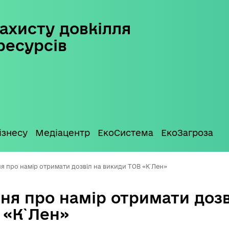
ахисту довкілля
ресурсів
ізнесу
Медіацентр
ЕкоСистема
ЕкоЗагроза
я про намір отримати дозвіл на викиди ТОВ «К`Лен»
ня про намір отримати дозв
 «К`Лен»