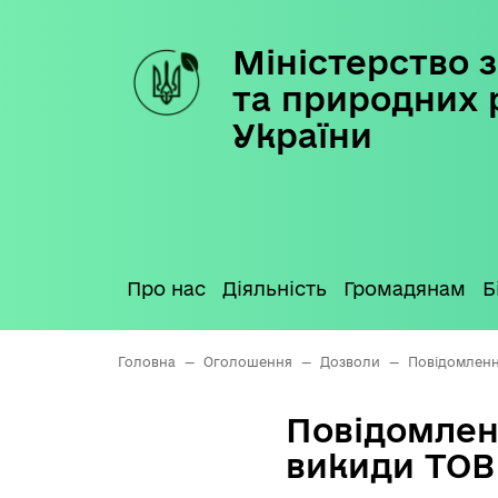
Міністерство з
Skip
to
та природних 
content
України
Про нас
Діяльність
Громадянам
Б
Головна
—
Оголошення
—
Дозволи
—
Повідомленн
Повідомлен
викиди ТОВ